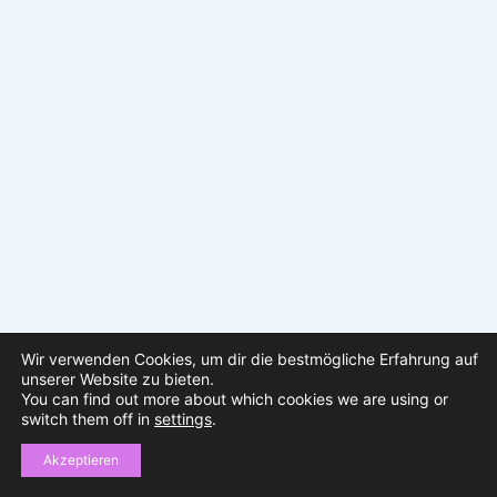
Wir verwenden Cookies, um dir die bestmögliche Erfahrung auf
unserer Website zu bieten.
You can find out more about which cookies we are using or
switch them off in
settings
.
Copyright © 2026 sparklingfestival | Präsentiert von
Astra-
WordPress-Theme
Akzeptieren