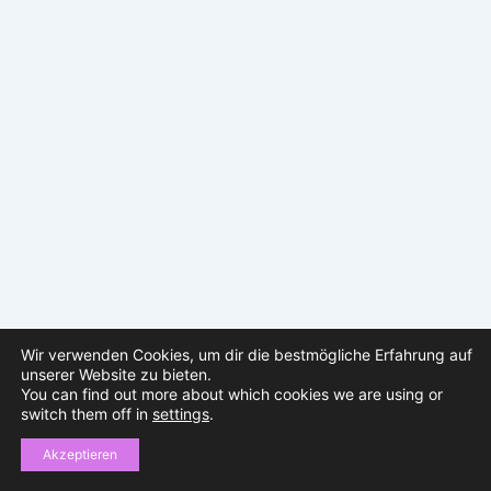
Wir verwenden Cookies, um dir die bestmögliche Erfahrung auf
unserer Website zu bieten.
You can find out more about which cookies we are using or
switch them off in
settings
.
Copyright © 2026 sparklingfestival | Präsentiert von
Astra-
WordPress-Theme
Akzeptieren