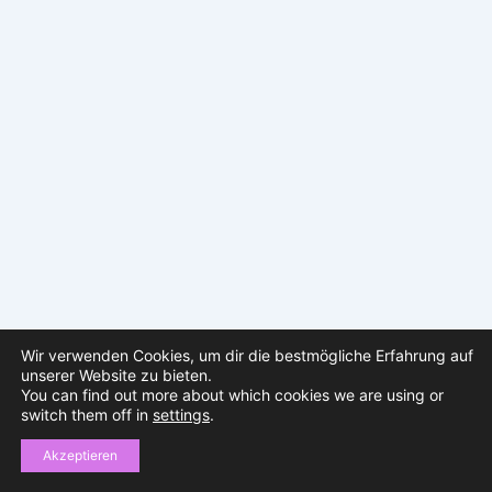
Wir verwenden Cookies, um dir die bestmögliche Erfahrung auf
unserer Website zu bieten.
You can find out more about which cookies we are using or
switch them off in
settings
.
Copyright © 2026 sparklingfestival | Präsentiert von
Astra-
WordPress-Theme
Akzeptieren